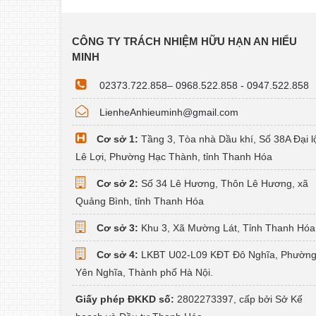
CÔNG TY TRÁCH NHIỆM HỮU HẠN AN HIỂU
MINH
02373.722.858
–
0968.522.858 - 0947.522.858
LienheAnhieuminh@gmail.com
Cơ sở 1:
Tầng 3, Tòa nhà Dầu khí, Số 38A Đại l
Lê Lợi, Phường Hạc Thành, tỉnh Thanh Hóa
Cơ sở 2:
Số 34 Lê Hương, Thôn Lê Hương, xã
Quảng Bình, tỉnh Thanh Hóa
Cơ sở 3:
Khu 3, Xã Mường Lát, Tỉnh Thanh Hóa
Cơ sở 4:
LKBT U02-L09 KĐT Đô Nghĩa, Phườn
Yên Nghĩa, Thành phố Hà Nội.
Giấy phép ĐKKD số:
2802273397, cấp bởi Sở Kế