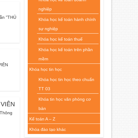
nghiệp
dẫn "THỦ
Khóa học kế toán hành chính
sự nghiệp
Khóa học kế toán thuế
Khóa học kế toán trên phần
mềm
VIÊN
Khóa học tin học
Khóa học tin học theo chuẩn
TT 03
Khóa tin học văn phòng cơ
 VIÊN
bản
 Thông
Kế toán A – Z
Khóa đào tạo khác