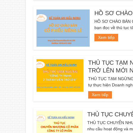
HỒ SƠ CHÀO 
HỒ SƠ CHÀO BÁN CỔ 
bạn đọc về thủ tục tă
Xem tiếp
THỦ TỤC TẠM 
TRỞ LÊN MỚI 
THỦ TỤC TẠM NGỪNG 
tự thực hiện Doanh nghi
Xem tiếp
THỦ TỤC CHUY
THỦ TỤC CHUYỂN NHƯ
nhu cầu hoạt động và mụ