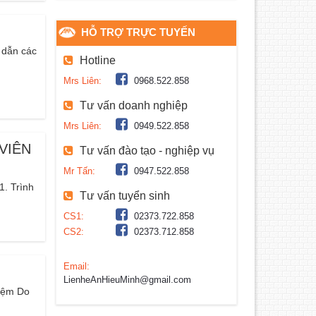
HỖ TRỢ TRỰC TUYẾN
 dẫn các
Hotline
Mrs Liên:
0968.522.858
Tư vấn doanh nghiệp
Mrs Liên:
0949.522.858
VIÊN
Tư vấn đào tạo - nghiệp vụ
Mr Tấn:
0947.522.858
 Trình
Tư vấn tuyển sinh
CS1:
02373.722.858
CS2:
02373.712.858
Email:
LienheAnHieuMinh@gmail.com
iệm Do