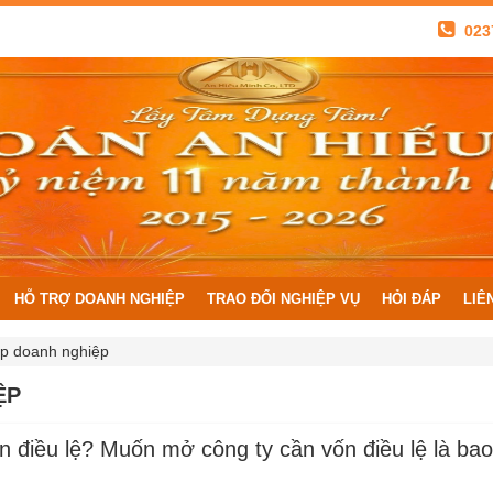
023
HỖ TRỢ DOANH NGHIỆP
TRAO ĐỔI NGHIỆP VỤ
HỎI ĐÁP
LIÊ
ập doanh nghiệp
ỆP
n điều lệ? Muốn mở công ty cần vốn điều lệ là ba
“Kế toán ư??? Chuyệ
Dòng tâm sự: “Cảm 