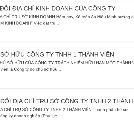
ĐỔI ĐỊA CHỈ KINH DOANH CỦA CÔNG TY
 CHỈ TRỤ SỞ KINH DOANH Hôm nay, Kế toán An Hiểu Minh hướng 
 KINH DOANH" Việc đặt trụ...
 SỞ HỮU CÔNG TY TNHH 1 THÀNH VIÊN
CHỦ SỞ HỮU CỦA CÔNG TY TRÁCH NHIỆM HỮU HẠN MỘT THÀNH 
iên là Công ty do chủ sở hữu...
ĐỔI ĐỊA CHỈ TRỤ SỞ CÔNG TY TNHH 2 THÀNH
A CHỈ TRỤ SỞ CÔNG TY TNHH 2 THÀNH VIÊN Thành phần hồ sơ: –
đăng ký doanh nghiệp (Phụ lục...