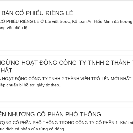
BÁN CỔ PHIẾU RIÊNG LẺ
PHIẾU RIÊNG LẺ Ở bài viết trước, Kế toán An Hiểu Minh đã hướng
ng vốn điều lệ...
NGỪNG HOẠT ĐỘNG CÔNG TY TNHH 2 THÀNH 
NHẤT
HOẠT ĐỘNG CÔNG TY TNHH 2 THÀNH VIÊN TRỞ LÊN MỚI NHẤT 1.
ệp chuẩn bị hồ sơ, giấy tờ theo...
ỂN NHƯỢNG CỔ PHẦN PHỔ THÔNG
ỢNG CỔ PHẦN PHỔ THÔNG TRONG CÔNG TY CỔ PHẦN 1. Khái n
c đích cá nhân của từng cổ đông....