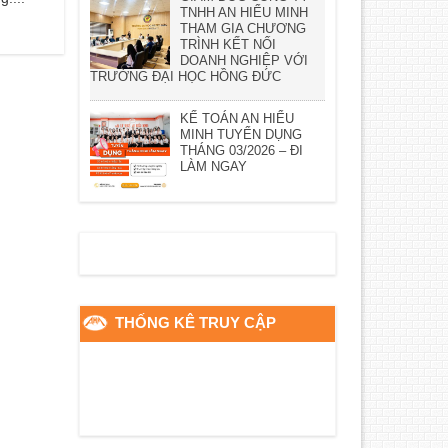
TNHH AN HIỂU MINH
THAM GIA CHƯƠNG
TRÌNH KẾT NỐI
DOANH NGHIỆP VỚI
TRƯỜNG ĐẠI HỌC HỒNG ĐỨC
KẾ TOÁN AN HIỂU
MINH TUYỂN DỤNG
THÁNG 03/2026 – ĐI
LÀM NGAY
THỐNG KÊ TRUY CẬP