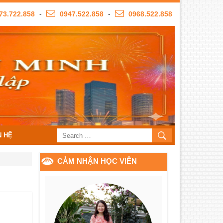
73.722.858
-
0947.522.858
-
0968.522.858
N HỆ
CẢM NHẬN HỌC VIÊN
o
n nhỏ!!!”
nhận về kế