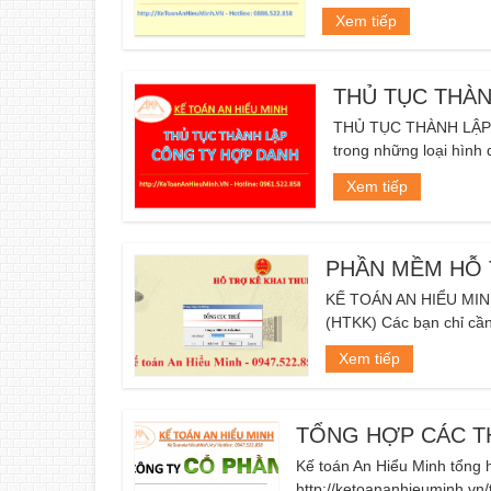
Xem tiếp
THỦ TỤC THÀ
THỦ TỤC THÀNH LẬP C
trong những loại hình 
Xem tiếp
PHẦN MỀM HỖ T
KẾ TOÁN AN HIỂU MI
(HTKK) Các bạn chỉ cần
Xem tiếp
TỔNG HỢP CÁC T
Kế toán An Hiểu Minh tổng h
http://ketoananhieuminh.vn/