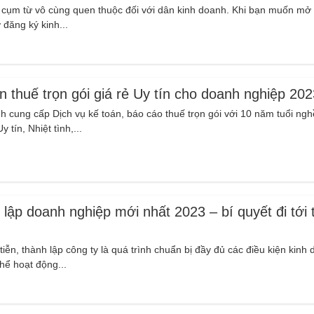
toán trước khi học tạ
là cụm từ vô cùng quen thuộc đối với dân kinh doanh. Khi bạn muốn mở
Minh: "Kế toán quá 
ờ đăng ký kinh...
không thể làm được
sau khi tốt...
n thuế trọn gói giá rẻ Uy tín cho doanh nghiệp 202
Thùy Trang: Lựa chọn Trung tâm
kế toán An Hiểu Minh là một quyết
h cung cấp Dịch vụ kế toán, báo cáo thuế trọn gói với 10 năm tuổi ngh
định sáng suốt của em.
 tín, Nhiệt tình,...
Sau quá trình được tham gia khóa
học tin học văn phòng tại trung tâm
kế toán An Hiểu Minh bản thân em
cảm thấy lượng kiến thức về tin...
 lập doanh nghiệp mới nhất 2023 – bí quyết đi tới
tiễn, thành lập công ty là quá trình chuẩn bị đầy đủ các điều kiện kinh
hể hoạt động...