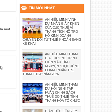
TIN MỚI NHẤT
AN HIỂU MINH VINH
DỰ NHẬN GIẤY KHEN
CỦA CỤC THUẾ VÌ
là một
THÀNH TÍCH HỖ TRỢ
HỘ KINH DOANH
CHUYỂN ĐỔI TỪ THUẾ KHOÁN SANG
KÊ KHAI
AN HIỂU MINH THAM
GIA CHƯƠNG TRÌNH
HIẾN MÁU TÌNH
NGUYỆN “GIỌT HỒNG
HẤT
DOANH NHÂN TRẺ
THANH HÓA” NĂM 2026
AN HIỂU MINH THAM
DỰ HỘI NGHỊ TẬP
HUẤN CHÍNH SÁCH
THUẾ DO THUẾ TỈNH
THANH HÓA TỔ CHỨC
GIÁM ĐỐC CÔNG TY
:...