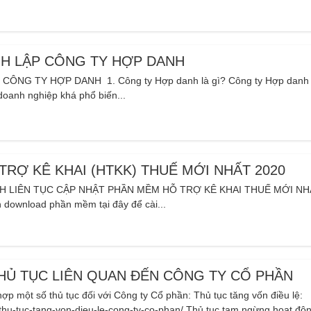
NH LẬP CÔNG TY HỢP DANH
ÔNG TY HỢP DANH 1. Công ty Hợp danh là gì? Công ty Hợp danh 
doanh nghiệp khá phổ biến...
RỢ KÊ KHAI (HTKK) THUẾ MỚI NHẤT 2020
NH LIÊN TỤC CẬP NHẬT PHẦN MỀM HỖ TRỢ KÊ KHAI THUẾ MỚI N
 download phần mềm tại đây để cài...
HỦ TỤC LIÊN QUAN ĐẾN CÔNG TY CỔ PHẦN
ợp một số thủ tục đối với Công ty Cổ phần: Thủ tục tăng vốn điều lệ:
thu-tuc-tang-von-dieu-le-cong-ty-co-phan/ Thủ tục tạm ngừng hoạt động