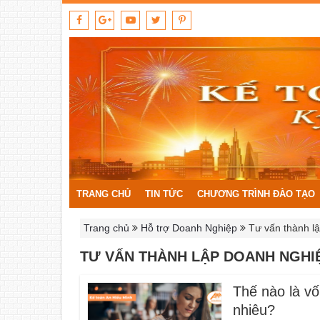
TRANG CHỦ
TIN TỨC
CHƯƠNG TRÌNH ĐÀO TẠO
Trang chủ
Hỗ trợ Doanh Nghiệp
Tư vấn thành l
TƯ VẤN THÀNH LẬP DOANH NGHI
Thế nào là vố
nhiêu?