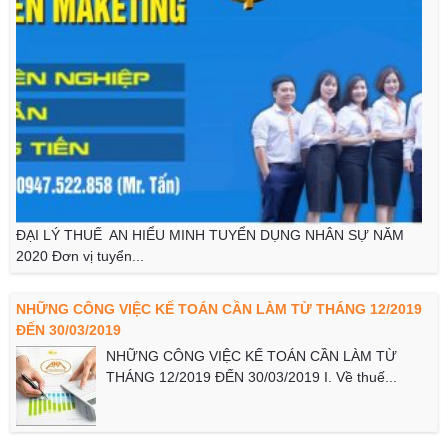
ĐẠI LÝ THUẾ AN HIỂU MINH TUYỂN DỤNG NHÂN SỰ NĂM
2020 Đơn vị tuyển...
NHỮNG CÔNG VIỆC KẾ TOÁN CẦN LÀM TỪ THÁNG 12/2019
ĐẾN 30/03/2019
NHỮNG CÔNG VIỆC KẾ TOÁN CẦN LÀM TỪ
THÁNG 12/2019 ĐẾN 30/03/2019 I. Về thuế...