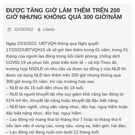
ĐƯỢC TĂNG GIỜ LÀM THÊM TRÊN 200
GIỜ NHƯNG KHÔNG QUÁ 300 GIỜ/NĂM
31/03/2022
Liberty
Ngày 23/3/2022, UBTVQH thông qua Nghị quyết
17/2022/UBTVQH15 về số giờ làm thêm trong 01 năm, trong 01
tháng của người lao động trong bối cảnh phòng, chống dịch
COVID-19 và phục hồi, phát triển kinh tế – xã hội.Theo đó,
trường hợp NSDLĐ có nhu cầu và được sự đồng ý của NLĐ thì
được sử dụng NLĐ làm thêm trên 200 giờ nhưng không quá
300 giờ trong 01 năm, trừ các trường hợp sau:
– NLĐ từ đủ 15 tuổi đến chưa đủ 18 tuổi;
– NLĐ là người khuyết tật nhẹ suy giảm khả năng lao động từ
51% trở lên, khuyết tật nặng hoặc khuyết tật đặc biệt nặng;
– NLĐ làm nghề, công việc nặng nhọc, độc hại, nguy hiểm hoặc
đặc biệt nặng nhọc, độc hại, nguy hiểm;
– Lao động nữ mang thai từ tháng thứ 7 hoặc từ tháng thứ 6
nếu làm việc ở vùng cao, vùng sâu, vùng xa, biên giới, hải đảo;
– Lao động nữ đang nuôi con dưới 12 tháng tuổi.