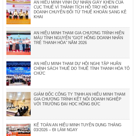
AN HIỂU MINH VINH DỰ NHẬN GIẤY KHEN CỦA
CỤC THUẾ VÌ THÀNH TÍCH HỖ TRỢ HỘ KINH
DOANH CHUYỂN ĐỔI TỪ THUẾ KHOÁN SANG KÊ
KHAI
AN HIỂU MINH THAM GIA CHƯƠNG TRÌNH HIẾN
MÁU TÌNH NGUYỆN “GIỌT HỒNG DOANH NHÂN
TRẺ THANH HÓA” NĂM 2026
AN HIỂU MINH THAM DỰ HỘI NGHỊ TẬP HUẤN
CHÍNH SÁCH THUẾ DO THUẾ TỈNH THANH HÓA TỔ
CHỨC
GIÁM ĐỐC CÔNG TY TNHH AN HIỂU MINH THAM
GIA CHƯƠNG TRÌNH KẾT NỐI DOANH NGHIỆP
VỚI TRƯỜNG ĐẠI HỌC HỒNG ĐỨC
KẾ TOÁN AN HIỂU MINH TUYỂN DỤNG THÁNG
03/2026 – ĐI LÀM NGAY