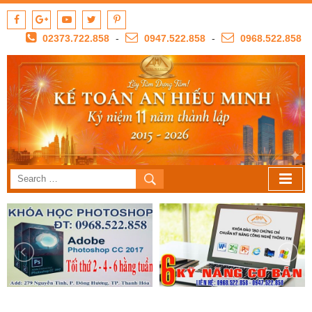
02373.722.858
-
0947.522.858
-
0968.522.858