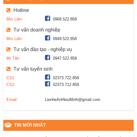
Hotline
Mrs Liên:
0968.522.858
Tư vấn doanh nghiệp
Mrs Liên:
0949.522.858
Tư vấn đào tạo - nghiệp vụ
Mr Tấn:
0947.522.858
Tư vấn tuyển sinh
CS1:
02373.722.858
CS2:
02373.712.858
Email:
LienheAnHieuMinh@gmail.com
TIN MỚI NHẤT