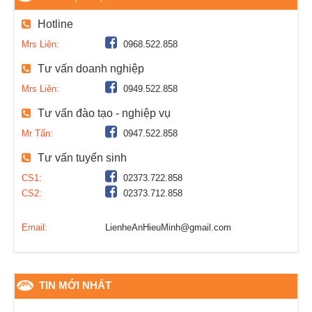
Hotline
Mrs Liên:
0968.522.858
Tư vấn doanh nghiệp
Mrs Liên:
0949.522.858
Tư vấn đào tạo - nghiệp vụ
Mr Tấn:
0947.522.858
Tư vấn tuyển sinh
CS1:
02373.722.858
CS2:
02373.712.858
Email:
LienheAnHieuMinh@gmail.com
TIN MỚI NHẤT