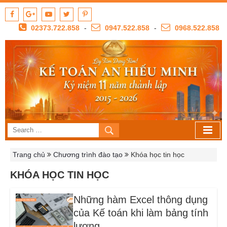
02373.722.858
-
0947.522.858
-
0968.522.858
Trang chủ
Chương trình đào tạo
Khóa học tin học
KHÓA HỌC TIN HỌC
Những hàm Excel thông dụng
của Kế toán khi làm bảng tính
lương