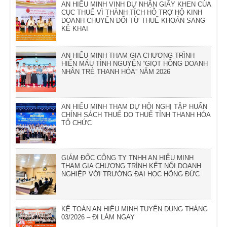
AN HIỂU MINH VINH DỰ NHẬN GIẤY KHEN CỦA
CỤC THUẾ VÌ THÀNH TÍCH HỖ TRỢ HỘ KINH
DOANH CHUYỂN ĐỔI TỪ THUẾ KHOÁN SANG
KÊ KHAI
AN HIỂU MINH THAM GIA CHƯƠNG TRÌNH
HIẾN MÁU TÌNH NGUYỆN “GIỌT HỒNG DOANH
NHÂN TRẺ THANH HÓA” NĂM 2026
AN HIỂU MINH THAM DỰ HỘI NGHỊ TẬP HUẤN
CHÍNH SÁCH THUẾ DO THUẾ TỈNH THANH HÓA
TỔ CHỨC
GIÁM ĐỐC CÔNG TY TNHH AN HIỂU MINH
THAM GIA CHƯƠNG TRÌNH KẾT NỐI DOANH
NGHIỆP VỚI TRƯỜNG ĐẠI HỌC HỒNG ĐỨC
KẾ TOÁN AN HIỂU MINH TUYỂN DỤNG THÁNG
03/2026 – ĐI LÀM NGAY