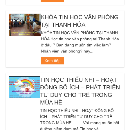
KHÓA TIN HỌC VĂN PHÒNG
TẠI THANH HÓA
KHÓA TIN HỌC VĂN PHÒNG TẠI THANH
HÓA Học tin học văn phòng tại Thanh Hóa
ở đâu ? Bạn đang muốn tìm việc làm?
Nhân viên văn phòng? hay...
Xem tiếp
TIN HỌC THIẾU NHI – HOẠT
ĐỘNG BỔ ÍCH – PHÁT TRIỂN
TƯ DUY CHO TRẺ TRONG
MÙA HÈ
TIN HỌC THIẾU NHI - HOẠT ĐỘNG BỔ
ÍCH – PHÁT TRIỂN TƯ DUY CHO TRẺ
TRONG MÙA HÈ Với mong muốn bồi
dưỡng niềm đam mê Tin học và...