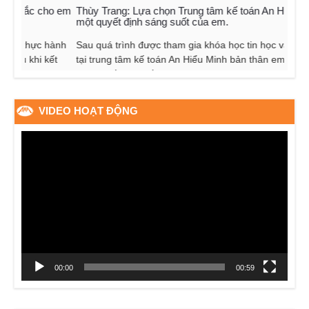
ho em
Thùy Trang: Lựa chọn Trung tâm kế toán An Hiểu Minh là
“Kế t
một quyết định sáng suốt của em.
Dòng 
hành
Sau quá trình được tham gia khóa học tin học văn phòng
Hiểu 
ết
tại trung tâm kế toán An Hiểu Minh bản thân em cảm thấy
Cảm n
lượng kiến thức về tin...
VIDEO HOẠT ĐỘNG
Trình
chơi
Video
00:00
00:59