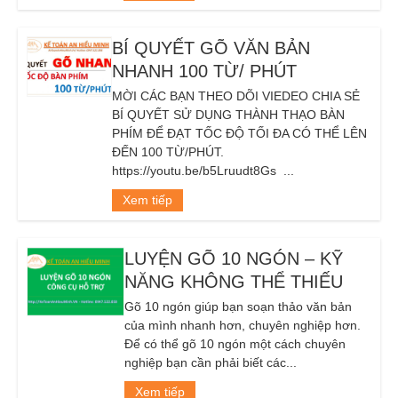
BÍ QUYẾT GÕ VĂN BẢN
NHANH 100 TỪ/ PHÚT
MỜI CÁC BẠN THEO DÕI VIEDEO CHIA SẺ
BÍ QUYẾT SỬ DỤNG THÀNH THẠO BÀN
PHÍM ĐỂ ĐẠT TỐC ĐỘ TỐI ĐA CÓ THỂ LÊN
ĐẾN 100 TỪ/PHÚT.
https://youtu.be/b5Lruudt8Gs ...
Xem tiếp
LUYỆN GÕ 10 NGÓN – KỸ
NĂNG KHÔNG THỂ THIẾU
Gõ 10 ngón giúp bạn soạn thảo văn bản
của mình nhanh hơn, chuyên nghiệp hơn.
Để có thể gõ 10 ngón một cách chuyên
nghiệp bạn cần phải biết các...
Xem tiếp