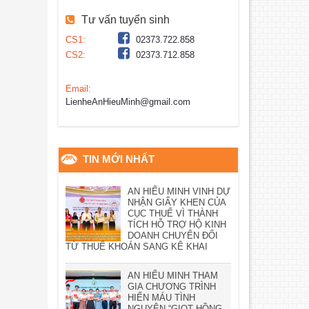
Tư vấn tuyển sinh
CS1:
02373.722.858
CS2:
02373.712.858
Email:
LienheAnHieuMinh@gmail.com
TIN MỚI NHẤT
AN HIỂU MINH VINH DỰ
NHẬN GIẤY KHEN CỦA
CỤC THUẾ VÌ THÀNH
TÍCH HỖ TRỢ HỘ KINH
DOANH CHUYỂN ĐỔI
TỪ THUẾ KHOÁN SANG KÊ KHAI
AN HIỂU MINH THAM
GIA CHƯƠNG TRÌNH
HIẾN MÁU TÌNH
NGUYỆN “GIỌT HỒNG