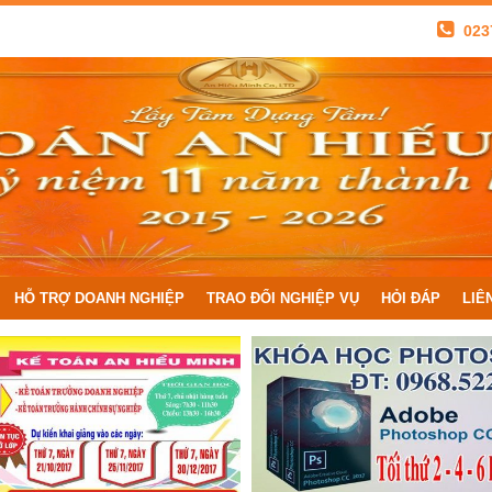
023
HỖ TRỢ DOANH NGHIỆP
TRAO ĐỔI NGHIỆP VỤ
HỎI ĐÁP
LIÊ