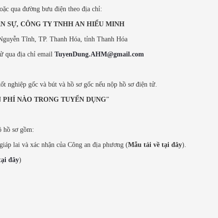
kế toán An Hiểu Minh bản thân em
hoặc qua đường bưu điện theo địa chỉ:
cảm thấy lượng kiến thức về tin...
 SỰ, CÔNG TY TNHH AN HIỂU MINH
Nguyễn Tĩnh, TP. Thanh Hóa, tỉnh Thanh Hóa
ử qua địa chỉ email
TuyenDung.AHM@gmail.com
 nghiệp gốc và bút và hồ sơ gốc nếu nộp hồ sơ điện tử.
 PHÍ NÀO TRONG TUYỂN DỤNG
”
ộ hồ sơ gồm:
 giáp lai và xác nhận của Công an địa phương (
Mẫu tải về tại đây
).
tại đây
)