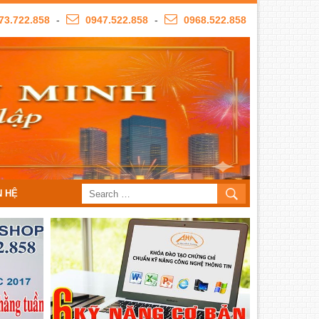
73.722.858
-
0947.522.858
-
0968.522.858
N HỆ