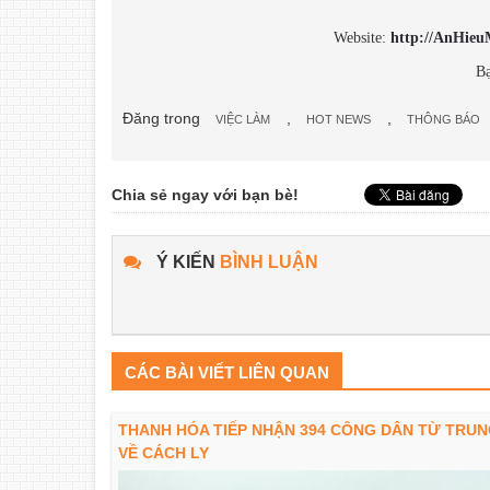
Website:
http://AnHieu
Bạ
Đăng trong
,
,
VIỆC LÀM
HOT NEWS
THÔNG BÁO
Chia sẻ ngay với bạn bè!
Ý KIẾN
BÌNH LUẬN
CÁC BÀI VIẾT LIÊN QUAN
THANH HÓA TIẾP NHẬN 394 CÔNG DÂN TỪ TRU
VỀ CÁCH LY