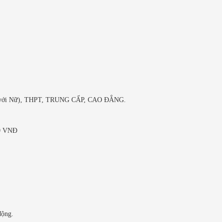
S (với Nữ), THPT, TRUNG CẤP, CAO ĐẲNG.
00 VNĐ
động.