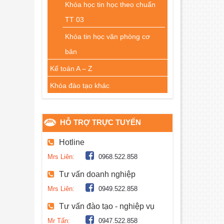
Khóa học tin học theo chuẩn
TT 03
Khóa tin học văn phòng cơ
bản
Kế toán A – Z
Khóa đào tạo khác
HỖ TRỢ TRỰC TUYẾN
Hotline
Mrs Liên:
0968.522.858
Tư vấn doanh nghiệp
Mrs Liên:
0949.522.858
Tư vấn đào tạo - nghiệp vụ
Mr Tấn:
0947.522.858