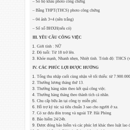
– Sổ hộ khẩu photo công chứng
– Bằng THPT(THCS) photo công chứng
– 04 ảnh 3×4 (nền trắng)
– Số xổ BHXH(nếu có)
III. YÊU CẦU CÔNG VIỆC
Giới tính : NỮ
Độ tuổi: Từ 18 trở lên.
Khỏe mạnh, Nhanh nhẹn, Nhiệt tình. Trình độ: THC
IV. CÁC PHÚC LỢI ĐƯỢC HƯỞNG
Tổng thu nhập cuối cùng nhận về tối thiểu: từ 7.900.0
Thưởng lương tháng thứ 13.
Thưởng hàng năm theo kết quả công việc.
Thưởng hàng tháng theo thành tích cá nhân.
Chu cấp bữa ăn tại công ty miễn phí.
Hỗ trợ ký túc xá tiêu chuẩn 3 sao cho người ở xa.
Có xe đưa đón trong và ngoài TP. Hải Phòng
Bảo hiểm 24/24h.
Được đóng bảo hiểm và các phúc lợi khác theo luật lao 