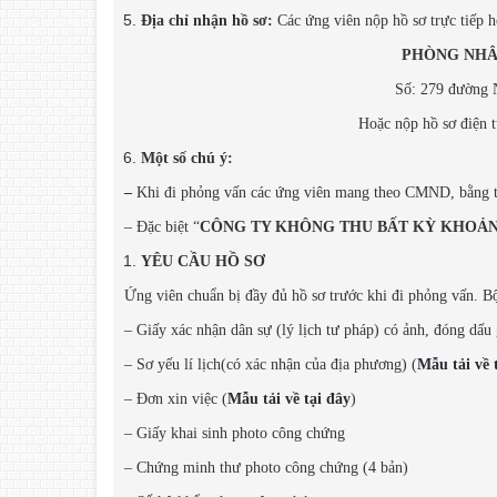
Địa chỉ nhận hồ sơ:
Các ứng viên nộp hồ sơ trực tiếp 
PHÒNG NHÂN
Số: 279 đường 
Hoặc nộp hồ sơ điện t
Một số chú ý:
–
Khi đi phỏng vấn các ứng viên mang theo CMND, bằng tốt
– Đặc biệt “
CÔNG TY KHÔNG THU BẤT KỲ KHOẢN
YÊU CẦU HỒ SƠ
Ứng viên chuẩn bị đầy đủ hồ sơ trước khi đi phỏng vấn. B
– Giấy xác nhận dân sự (lý lịch tư pháp) có ảnh, đóng dấu
– Sơ yếu lí lịch(có xác nhận của địa phương) (
Mẫu tải về 
– Đơn xin việc (
Mẫu tải về tại đây
)
– Giấy khai sinh photo công chứng
– Chứng minh thư photo công chứng (4 bản)