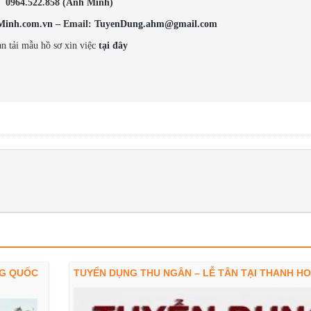
0964.522.858 (Anh Minh)
Minh.com.vn
– Email:
TuyenDung.ahm@gmail.com
n tải mẫu hồ sơ xin việc
tại đây
NG QUỐC
TUYỂN DỤNG THU NGÂN – LỄ TÂN TẠI THANH H