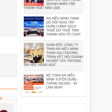
DOANH NHÂN TRẺ
THANH HÓA” NĂM 2026
AN HIỂU MINH THAM
DỰ HỘI NGHỊ TẬP
HUẤN CHÍNH SÁCH
THUẾ DO THUẾ TỈNH
THANH HÓA TỔ CHỨC
GIÁM ĐỐC CÔNG TY
TNHH AN HIỂU MINH
THAM GIA CHƯƠNG
TRÌNH KẾT NỐI DOANH
NGHIỆP VỚI TRƯỜNG
ĐẠI HỌC HỒNG ĐỨC
KẾ TOÁN AN HIỂU
MINH TUYỂN DỤNG
THÁNG 03/2026 – ĐI
LÀM NGAY
OÁ