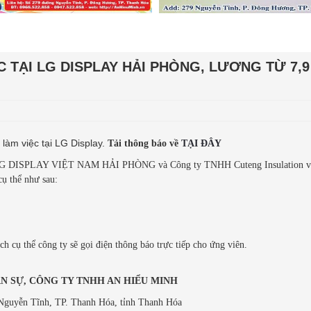
 TẠI LG DISPLAY HẢI PHÒNG, LƯƠNG TỪ 7,9
“Kế toán ư??? Chuyệ
àm việc tại LG Display.
Tải thông báo về
TẠI ĐÂY
Dòng tâm sự: “Cảm 
toán trước khi học t
LG DISPLAY VIỆT NAM HẢI PHÒNG và Công ty TNHH Cuteng Insulation v
"Kế toán quá khó, m
ụ thể như sau:
làm được. " Cảm nhận
ch cụ thể công ty sẽ gọi điện thông báo trực tiếp cho ứng viên.
Thùy Trang: Lựa chọn Trung tâm
kế toán An Hiểu Minh là một quyết
định sáng suốt của em.
 SỰ, CÔNG TY TNHH AN HIỂU MINH
Sau quá trình được tham gia khóa
Nguyễn Tĩnh, TP. Thanh Hóa, tỉnh Thanh Hóa
học tin học văn phòng tại trung tâm