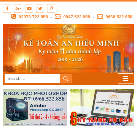
02373.722.858
-
0947.522.858
-
0968.522.858