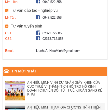
Mrs Liên:
0949.522.858
Tư vấn đào tạo - nghiệp vụ
Mr Tấn:
0947.522.858
Tư vấn tuyển sinh
CS1:
02373.722.858
CS2:
02373.712.858
Email:
LienheAnHieuMinh@gmail.com
TIN MỚI NHẤT
AN HIỂU MINH VINH DỰ NHẬN GIẤY KHEN CỦA
CỤC THUẾ VÌ THÀNH TÍCH HỖ TRỢ HỘ KINH
DOANH CHUYỂN ĐỔI TỪ THUẾ KHOÁN SANG KÊ
KHAI
AN HIỂU MINH THAM GIA CHƯƠNG TRÌNH HIẾN