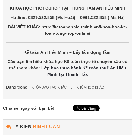
KHÓA HỌC PHOTOSHOP TẠI TRUNG TÂM AN HIỂU MINH
Hotline: 0329.522.858 (Ms Hoài) – 0961.522.858 ( Ms Hà)
BÀI VIẾT KHÁC: http://ketoananhieuminh.vn/khoa-hoc-ke-
toan-tong-hop-online/
Kế toán An Hiểu Minh – Lấ
y tâm dựng
tầm!
Các bạn tìm hiểu khóa học Kế toán thực tế chuyên sâu có
thể tham khảo:
Lớp học thực hành Kế toán thuế An Hiểu
Minh tại Thanh Hóa
Đăng trong
,
KHÓA ĐÀO TẠO KHÁC
KHÓA HỌC KHÁC
Chia sẻ ngay với bạn bè!
Ý KIẾN
BÌNH LUẬN