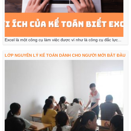
Excel là một công cụ làm việc được ví như là công cụ đắc lực...
LỚP NGUYÊN LÝ KẾ TOÁN DÀNH CHO NGƯỜI MỚI BẮT ĐẦU