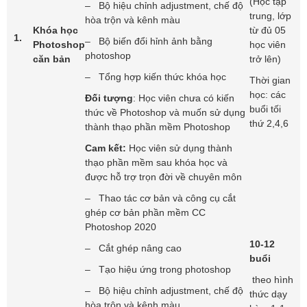
(Học tập
– Bộ hiệu chỉnh adjustment, chế độ
trung, lớp
hòa trộn và kênh màu
Khóa học
từ đủ 05
1.
– Bộ biến đổi hỉnh ảnh bằng
Photoshop
học viên
photoshop
căn bản
trở lên)
– Tổng hợp kiến thức khóa học
Thời gian
học: các
Đối tượng
: Học viên chưa có kiến
buổi tối
thức về Photoshop và muốn sử dụng
thứ 2,4,6
thành thạo phần mềm Photoshop
Cam kết:
Học viên sử dụng thành
thạo phần mềm sau khóa học và
được hỗ trợ trọn đời về chuyên môn
– Thao tác cơ bản và công cụ cắt
ghép cơ bản phần mềm CC
Photoshop 2020
10-12
– Cắt ghép nâng cao
buổi
– Tạo hiệu ứng trong photoshop
theo hình
– Bộ hiệu chỉnh adjustment, chế độ
thức dạy
hòa trộn và kênh màu