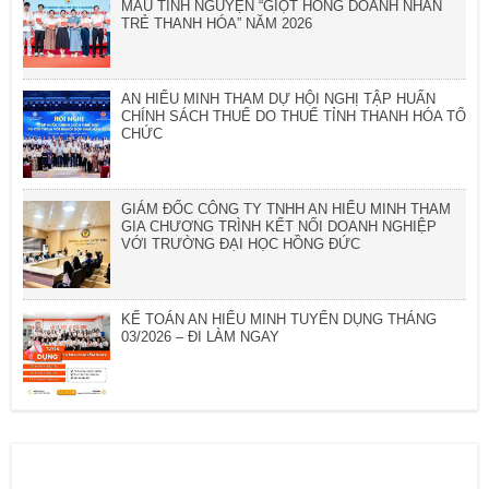
MÁU TÌNH NGUYỆN “GIỌT HỒNG DOANH NHÂN
TRẺ THANH HÓA” NĂM 2026
AN HIỂU MINH THAM DỰ HỘI NGHỊ TẬP HUẤN
CHÍNH SÁCH THUẾ DO THUẾ TỈNH THANH HÓA TỔ
CHỨC
GIÁM ĐỐC CÔNG TY TNHH AN HIỂU MINH THAM
GIA CHƯƠNG TRÌNH KẾT NỐI DOANH NGHIỆP
VỚI TRƯỜNG ĐẠI HỌC HỒNG ĐỨC
KẾ TOÁN AN HIỂU MINH TUYỂN DỤNG THÁNG
03/2026 – ĐI LÀM NGAY