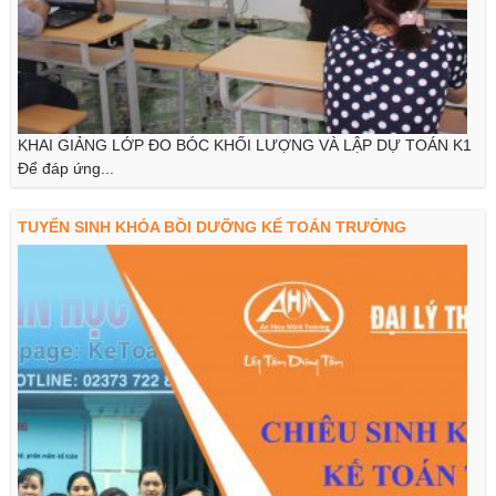
KHAI GIẢNG LỚP ĐO BÓC KHỐI LƯỢNG VÀ LẬP DỰ TOÁN K1
Để đáp ứng...
TUYỂN SINH KHÓA BỒI DƯỠNG KẾ TOÁN TRƯỞNG