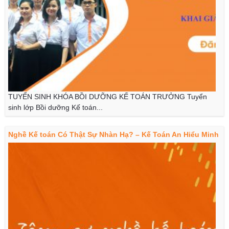
TUYỂN SINH KHÓA BỒI DƯỠNG KẾ TOÁN TRƯỞNG Tuyển
sinh lớp Bồi dưỡng Kế toán...
Nghề Kế toán Có Thật Sự Nhàn Hạ? – Kế Toán An Hiểu Minh