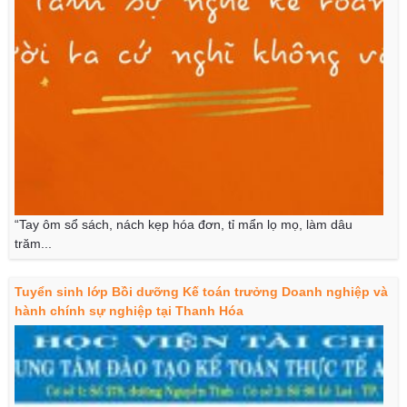
“Tay ôm sổ sách, nách kẹp hóa đơn, tỉ mẩn lọ mọ, làm dâu
trăm...
Tuyển sinh lớp Bồi dưỡng Kế toán trưởng Doanh nghiệp và
hành chính sự nghiệp tại Thanh Hóa