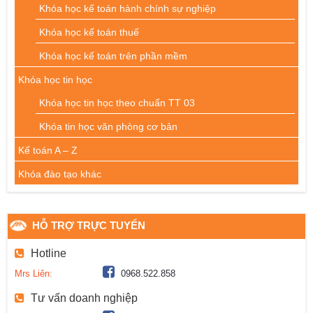
Khóa học kế toán hành chính sự nghiệp
Khóa học kế toán thuế
Khóa học kế toán trên phần mềm
Khóa học tin học
Khóa học tin học theo chuẩn TT 03
Khóa tin học văn phòng cơ bản
Kế toán A – Z
Khóa đào tạo khác
HỖ TRỢ TRỰC TUYẾN
Hotline
Mrs Liên:
0968.522.858
Tư vấn doanh nghiệp