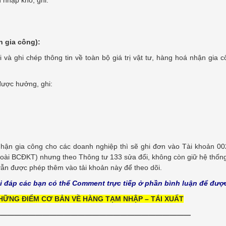
 gia công):
và ghi chép thông tin về toàn bộ giá trị vật tư, hàng hoá nhận gia c
 được hưởng, ghi:
ận gia công cho các doanh nghiệp thì sẽ ghi đơn vào Tài khoản 002
goài BCĐKT) nhưng theo Thông tư 133 sửa đổi, không còn giữ hệ thống
ẫn được phép thêm vào tải khoản này để theo dõi.
 đáp các bạn có thể Comment trực tiếp ở phần bình luận để được
NHỮNG ĐIỂM CƠ BẢN VỀ HÀNG TẠM NHẬP – TÁI XUẤT
———————————————————————————