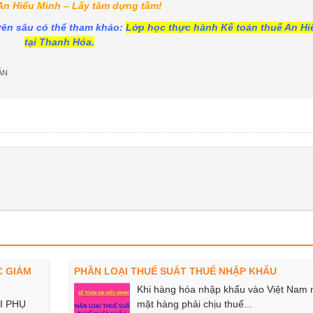
An Hiểu Minh – Lấy tâm dựng tầm!
yên sâu có thể tham khảo:
Lớp học thực hành Kế toán thuế An Hi
tại Thanh Hóa.
ÁN
C GIẢM
PHÂN LOẠI THUẾ SUẤT THUẾ NHẬP KHẨU
Khi hàng hóa nhập khẩu vào Việt Nam 
I PHỤ
mặt hàng phải chịu thuế...