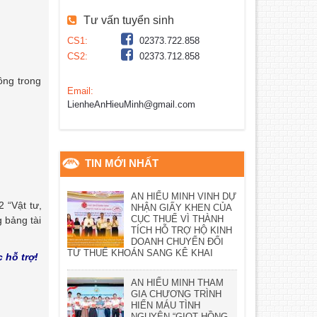
Tư vấn tuyển sinh
CS1:
02373.722.858
CS2:
02373.712.858
ông trong
Email:
LienheAnHieuMinh@gmail.com
TIN MỚI NHẤT
AN HIỂU MINH VINH DỰ
 “Vật tư,
NHẬN GIẤY KHEN CỦA
CỤC THUẾ VÌ THÀNH
 bảng tài
TÍCH HỖ TRỢ HỘ KINH
DOANH CHUYỂN ĐỔI
TỪ THUẾ KHOÁN SANG KÊ KHAI
 hỗ trợ!
AN HIỂU MINH THAM
GIA CHƯƠNG TRÌNH
HIẾN MÁU TÌNH
NGUYỆN “GIỌT HỒNG