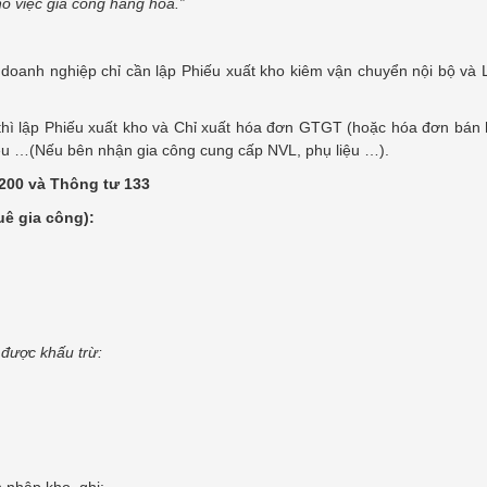
cho việc gia công hàng hóa.”
g doanh nghiệp chỉ cần lập Phiếu xuất kho kiêm vận chuyển nội bộ và 
i thì lập Phiếu xuất kho và Chỉ xuất hóa đơn GTGT (hoặc hóa đơn bán 
 liệu …(Nếu bên nhận gia công cung cấp NVL, phụ liệu …).
200 và Thông tư 133
uê gia công):
được khấu trừ:
 nhập kho, ghi: