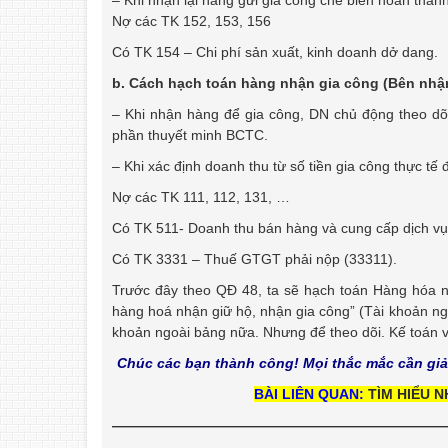
Nợ các TK 152, 153, 156
Có TK 154 – Chi phí sản xuất, kinh doanh dở dang.
b. Cách hạch toán hàng nhận gia công (Bên nhận
– Khi nhận hàng để gia công, DN chủ động theo dõi 
phần thuyết minh BCTC.
– Khi xác định doanh thu từ số tiền gia công thực tế
Nợ các TK 111, 112, 131, …
Có TK 511- Doanh thu bán hàng và cung cấp dịch vụ
Có TK 3331 – Thuế GTGT phải nộp (33311).
Trước đây theo QĐ 48, ta sẽ hạch toán Hàng hóa nh
hàng hoá nhận giữ hộ, nhận gia công” (Tài khoản n
khoản ngoài bảng nữa. Nhưng để theo dõi. Kế toán v
Chúc các bạn thành công! Mọi thắc mắc cần giải
BÀI LIÊN QUAN:
TÌM HIỂU 
————————————————————————