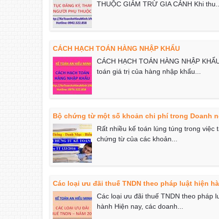
THUỘC GIẢM TRỪ GIA CẢNH Khi thu..
CÁCH HẠCH TOÁN HÀNG NHẬP KHẨU
CÁCH HẠCH TOÁN HÀNG NHẬP KHẨU 
toán giá trị của hàng nhập khẩu...
Bộ chứng từ một số khoản chi phí trong Doanh 
Rất nhiều kế toán lúng túng trong việc 
chứng từ của các khoản...
Các loại ưu đãi thuế TNDN theo pháp luật hiện h
Các loại ưu đãi thuế TNDN theo pháp lu
hành Hiện nay, các doanh...