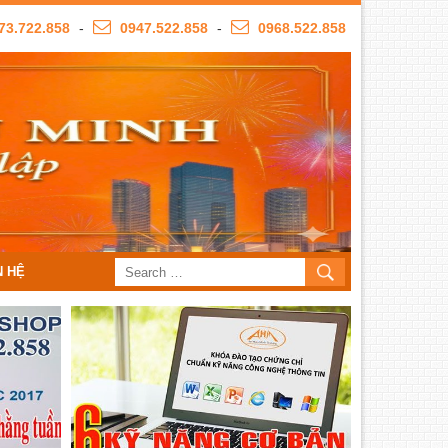
73.722.858
-
0947.522.858
-
0968.522.858
N HỆ