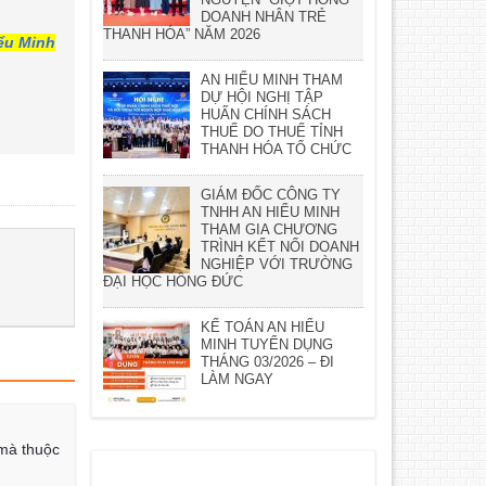
DOANH NHÂN TRẺ
THANH HÓA” NĂM 2026
ểu Minh
AN HIỂU MINH THAM
DỰ HỘI NGHỊ TẬP
HUẤN CHÍNH SÁCH
THUẾ DO THUẾ TỈNH
THANH HÓA TỔ CHỨC
GIÁM ĐỐC CÔNG TY
TNHH AN HIỂU MINH
THAM GIA CHƯƠNG
TRÌNH KẾT NỐI DOANH
NGHIỆP VỚI TRƯỜNG
ĐẠI HỌC HỒNG ĐỨC
KẾ TOÁN AN HIỂU
MINH TUYỂN DỤNG
THÁNG 03/2026 – ĐI
LÀM NGAY
mà thuộc