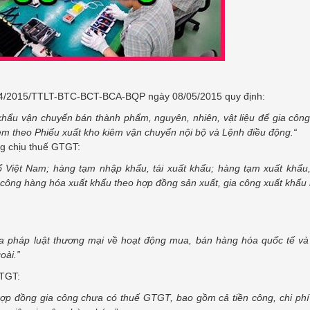
kế toán An Hiểu Minh bản thân em
cảm thấy lượng kiến thức về tin...
h 64/2015/TTLT-BTC-BCT-BCA-BQP ngày 08/05/2015 quy định:
hẩu vận chuyển bán thành phẩm, nguyên, nhiên, vật liệu để gia công l
kèm theo
Phiếu xuất kho kiêm vận chuyển nội bộ và Lệnh điều động.
“
g chịu thuế GTGT:
 Việt Nam; hàng tạm nhập khẩu, tái xuất khẩu; hàng tạm xuất khẩu,
 công hàng hóa xuất khẩu theo hợp đồng sản xuất, gia công xuất khẩu k
ủa pháp luật thương mại về hoạt động mua, bán hàng hóa quốc tế và
oài.”
GTGT:
 hợp đồng gia công chưa có thuế GTGT, bao gồm cả tiền công, chi phí