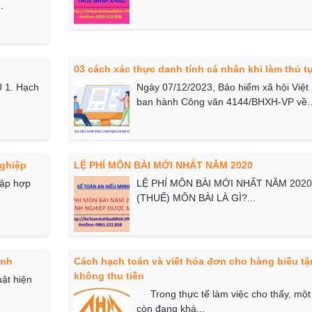
.
03 cách xác thực danh tính cá nhân khi làm thủ 
1. Hạch
Ngày 07/12/2023, Bảo hiểm xã hội Việ
ban hành Công văn 4144/BHXH-VP về..
nghiệp
LỆ PHÍ MÔN BÀI MỚI NHẤT NĂM 2020
tập hợp
LỆ PHÍ MÔN BÀI MỚI NHẤT NĂM 2020
(THUẾ) MÔN BÀI LÀ GÌ?...
ành
Cách hạch toán và viết hóa đơn cho hàng biếu t
không thu tiền
ật hiện
Trong thực tế làm việc cho thấy, một
còn đang khá...