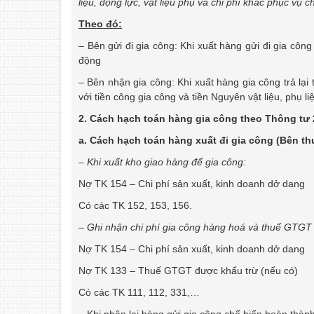
liệu, động lực, vật liệu phụ và chi phí khác phục vụ 
Theo đó:
– Bên gửi đi gia công: Khi xuất hàng gửi đi gia côn
động
– Bên nhận gia công: Khi xuất hàng gia công trả lạ
với tiền công gia công và tiền Nguyên vật liệu, phụ
2. Cách hạch toán hàng gia công theo Thông tư 
a. Cách hạch toán hàng xuất đi gia công (Bên th
– Khi xuất kho giao hàng để gia công:
Nợ TK 154 – Chi phí sản xuất, kinh doanh dở dang
Có các TK 152, 153, 156.
– Ghi nhận chi phí gia công hàng hoá và thuế GTGT 
Nợ TK 154 – Chi phí sản xuất, kinh doanh dở dang
Nợ TK 133 – Thuế GTGT được khấu trừ (nếu có)
Có các TK 111, 112, 331,…
– Khi nhận lại hàng gửi gia công chế biến hoàn thành