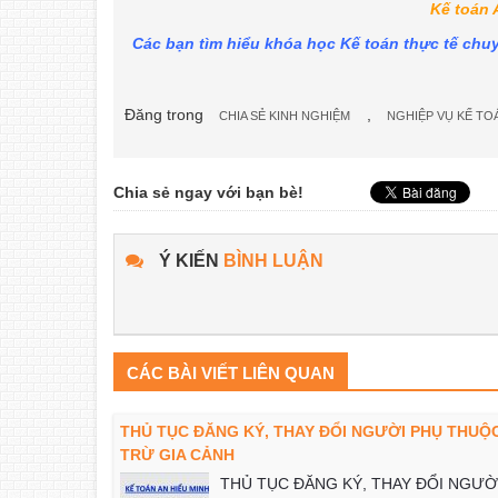
Kế toán 
Các bạn tìm hiểu khóa học Kế toán thực tế chu
Đăng trong
,
CHIA SẺ KINH NGHIỆM
NGHIỆP VỤ KẾ TO
Chia sẻ ngay với bạn bè!
Ý KIẾN
BÌNH LUẬN
CÁC BÀI VIẾT LIÊN QUAN
THỦ TỤC ĐĂNG KÝ, THAY ĐỔI NGƯỜI PHỤ THUỘ
TRỪ GIA CẢNH
THỦ TỤC ĐĂNG KÝ, THAY ĐỔI NGƯỜ