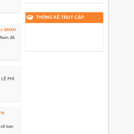
THỐNG KÊ TRUY CẬP
tục BHXH
t Nam đã
.
 LỆ PHÍ
ặng
 số bạn