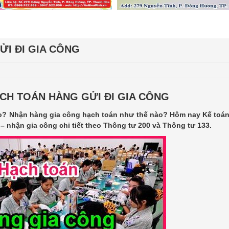
I ĐI GIA CÔNG
“Kế toán ư??? Chuyệ
H TOÁN HÀNG GỬI ĐI GIA CÔNG
Dòng tâm sự: “Cảm 
ào? Nhận hàng gia công hạch toán như thế nào? Hôm nay Kế toán
toán trước khi học t
 nhận gia công chi tiết theo Thông tư 200 và Thông tư 133.
"Kế toán quá khó, m
làm được. " Cảm nhận
Thùy Trang: Lựa chọn Trung tâm
kế toán An Hiểu Minh là một quyết
định sáng suốt của em.
Sau quá trình được tham gia khóa
học tin học văn phòng tại trung tâm