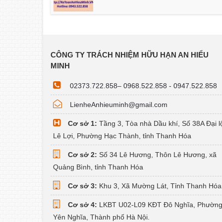
CÔNG TY TRÁCH NHIỆM HỮU HẠN AN HIỂU
MINH
02373.722.858
–
0968.522.858 - 0947.522.858
LienheAnhieuminh@gmail.com
Cơ sở 1:
Tầng 3, Tòa nhà Dầu khí, Số 38A Đại l
Lê Lợi, Phường Hạc Thành, tỉnh Thanh Hóa
Cơ sở 2:
Số 34 Lê Hương, Thôn Lê Hương, xã
Quảng Bình, tỉnh Thanh Hóa
Cơ sở 3:
Khu 3, Xã Mường Lát, Tỉnh Thanh Hóa
Cơ sở 4:
LKBT U02-L09 KĐT Đô Nghĩa, Phườn
Yên Nghĩa, Thành phố Hà Nội.