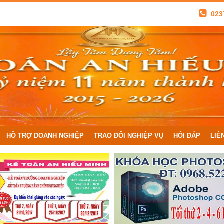
023
HỖ TRỢ DOANH NGHIỆP
TRAO ĐỔI NGHIỆP VỤ
HỎI ĐÁP
LIÊ