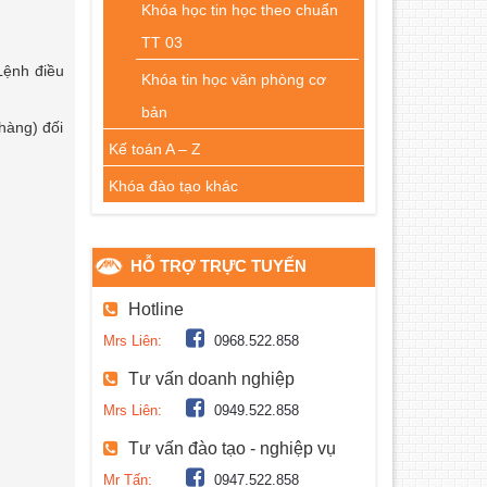
Khóa học tin học theo chuẩn
TT 03
Lệnh điều
Khóa tin học văn phòng cơ
bản
hàng) đối
Kế toán A – Z
Khóa đào tạo khác
HỖ TRỢ TRỰC TUYẾN
Hotline
Mrs Liên:
0968.522.858
Tư vấn doanh nghiệp
Mrs Liên:
0949.522.858
Tư vấn đào tạo - nghiệp vụ
Mr Tấn:
0947.522.858